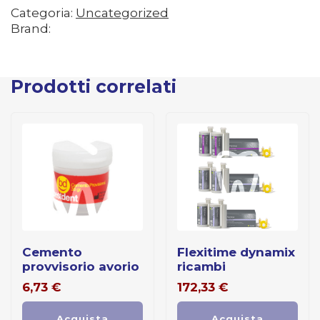
Categoria:
Uncategorized
Brand:
Prodotti correlati
cemento
flexitime dynamix
provvisorio avorio
ricambi
6,73
€
172,33
€
Acquista
Acquista