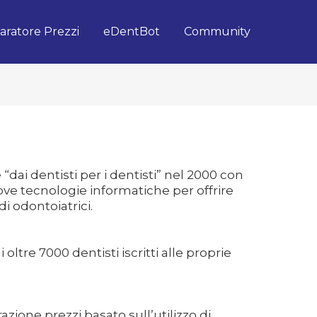
ratore Prezzi
eDentBot
Community
dai dentisti per i dentisti” nel 2000 con
nuove tecnologie informatiche per offrire
udi odontoiatrici.
ltre 7000 dentisti iscritti alle proprie
razione prezzi
basato sull’utilizzo di