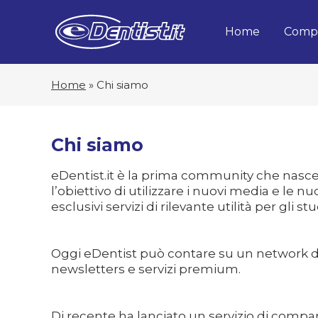
Home
Compa
Home
»
Chi siamo
Chi siamo
eDentist.it è la prima community che nasce “
l’obiettivo di utilizzare i nuovi media e le 
esclusivi servizi di rilevante utilità per gli st
Oggi eDentist può contare su un network di o
newsletters e servizi premium.
Di recente ha lanciato un
servizio di compa