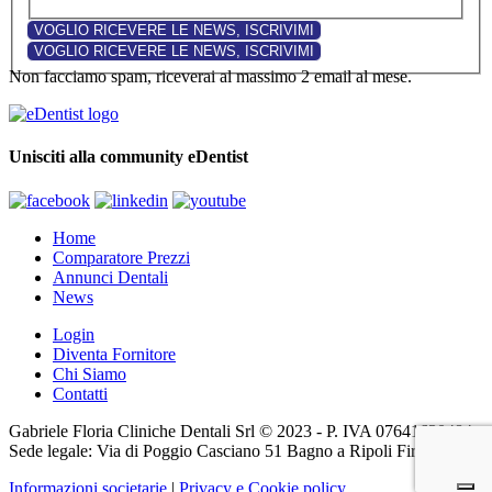
Non facciamo spam, riceverai al massimo 2 email al mese.
Unisciti alla community eDentist
Home
Comparatore Prezzi
Annunci Dentali
News
Login
Diventa Fornitore
Chi Siamo
Contatti
Gabriele Floria Cliniche Dentali Srl © 2023 - P. IVA 07641630484 -
Sede legale: Via di Poggio Casciano 51 Bagno a Ripoli Firenze (FI)
Informazioni societarie
|
Privacy e Cookie policy