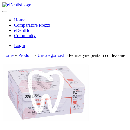
Home
Comparatore Prezzi
eDentBot
Community
Login
Home
»
Prodotti
»
Uncategorized
»
Permadyne penta h confezione