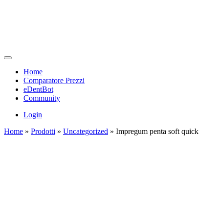
Home
Comparatore Prezzi
eDentBot
Community
Login
Home
»
Prodotti
»
Uncategorized
»
Impregum penta soft quick