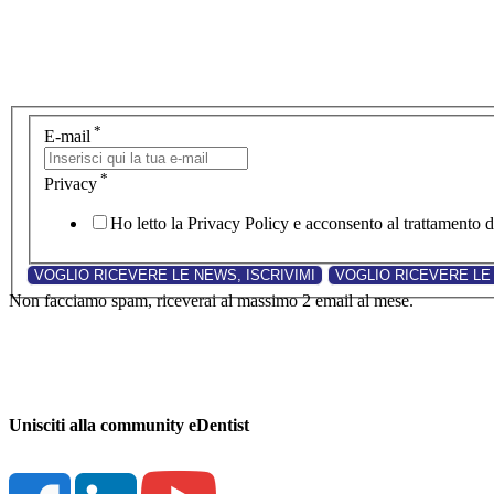
*
E-mail
*
Privacy
Ho letto la Privacy Policy e acconsento al trattamento de
Non facciamo spam, riceverai al massimo 2 email al mese.
Unisciti alla community eDentist