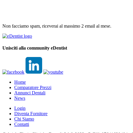
Non facciamo spam, riceverai al massimo 2 email al mese.
Unisciti alla community eDentist
Home
Comparatore Prezzi
Annunci Dentali
News
Login
Diventa Fornitore
Chi Siamo
Contatti