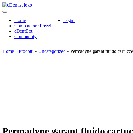
Home
Login
Comparatore Prezzi
eDentBot
Community
Home
»
Prodotti
»
Uncategorized
»
Permadyne garant fluido cartucce
Permadyne garant fluido cartuc