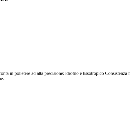
tere ad alta precisione: idrofilo e tissotropico Consistenza fluida
ne.