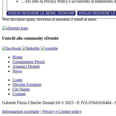
Ho letto la Privacy Policy e acconsento al trattamento de
Non facciamo spam, riceverai al massimo 2 email al mese.
Unisciti alla community eDentist
Home
Comparatore Prezzi
Annunci Dentali
News
Login
Diventa Fornitore
Chi Siamo
Contatti
Gabriele Floria Cliniche Dentali Srl © 2023 - P. IVA 07641630484 - 
Informazioni societarie
|
Privacy e Cookie policy