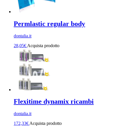
Permlastic regular body
dontalia.it
28,05
€
Acquista prodotto
Flexitime dynamix ricambi
dontalia.it
172,33
€
Acquista prodotto