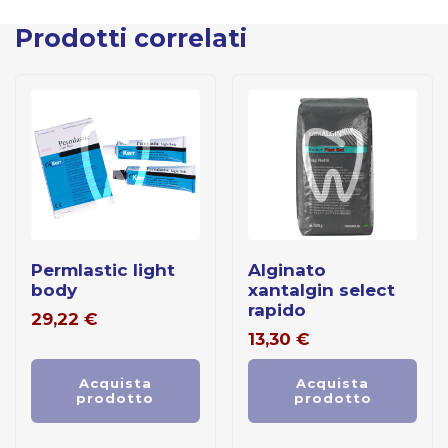
Prodotti correlati
permlastic light
alginato
body
xantalgin select
rapido
29,22
€
13,30
€
Acquista
Acquista
prodotto
prodotto