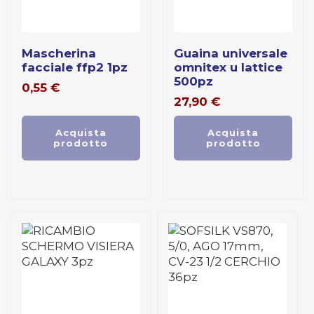
mascherina
guaina universale
facciale ffp2 1pz
omnitex u lattice
500pz
0,55
€
27,90
€
Acquista
Acquista
prodotto
prodotto