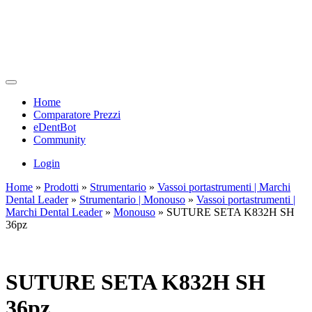
Home
Comparatore Prezzi
eDentBot
Community
Login
Home
»
Prodotti
»
Strumentario
»
Vassoi portastrumenti | Marchi
Dental Leader
»
Strumentario | Monouso
»
Vassoi portastrumenti |
Marchi Dental Leader
»
Monouso
»
SUTURE SETA K832H SH
36pz
SUTURE SETA K832H SH
36pz