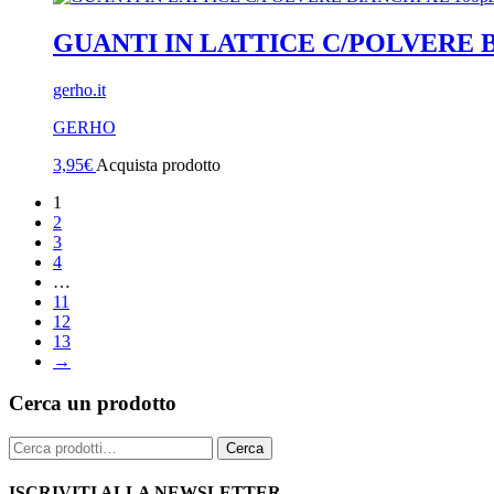
GUANTI IN LATTICE C/POLVERE B
gerho.it
GERHO
3,95
€
Acquista prodotto
1
2
3
4
…
11
12
13
→
Cerca un prodotto
Cerca:
Cerca
ISCRIVITI ALLA NEWSLETTER