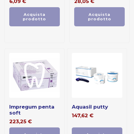
6,09
€
28,05
€
Acquista
Acquista
prodotto
prodotto
impregum penta
aquasil putty
soft
147,62
€
223,25
€