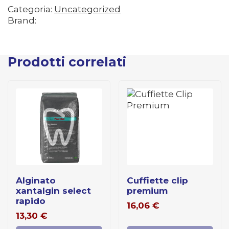
Categoria:
Uncategorized
Brand:
Prodotti correlati
alginato
cuffiette clip
xantalgin select
premium
rapido
16,06
€
13,30
€