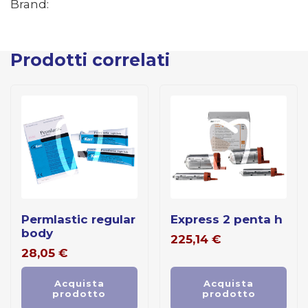
Brand:
Prodotti correlati
permlastic regular
express 2 penta h
body
225,14
€
28,05
€
Acquista
Acquista
prodotto
prodotto