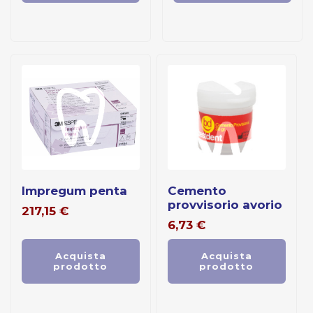
impregum penta
cemento
provvisorio avorio
217,15
€
6,73
€
Acquista
Acquista
prodotto
prodotto