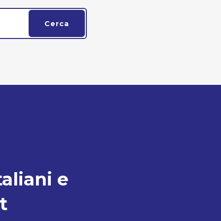
Cerca
taliani e
t