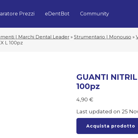
ratore Prezzi
eDentBot
Community
umenti | Marchi Dental Leader
»
Strumentario | Monouso
»
X L 100pz
GUANTI NITRIL
100pz
4,90
€
Last updated on 25 No
Acquista prodotto