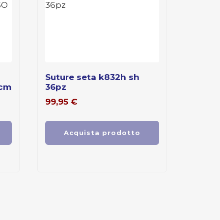
suture seta k832h sh
6cm
36pz
99,95
€
Acquista prodotto