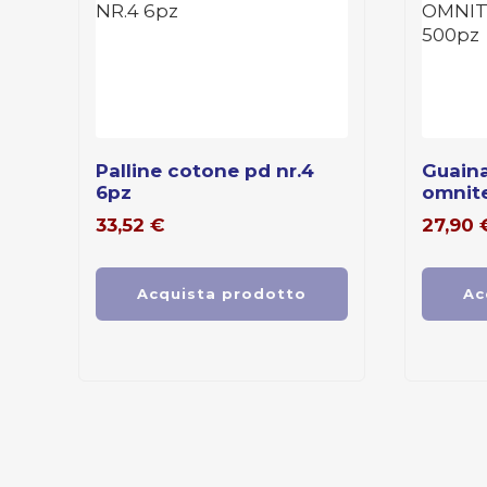
palline cotone pd nr.4
guaina universale
6pz
omnite
33,52
€
27,90
Acquista prodotto
Ac