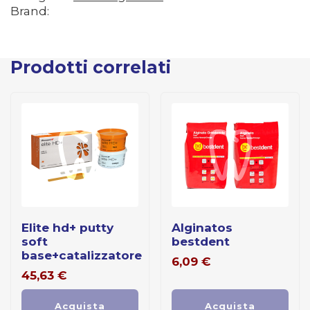
Brand:
Prodotti correlati
elite hd+ putty
alginatos
soft
bestdent
base+catalizzatore
6,09
€
45,63
€
Acquista
Acquista