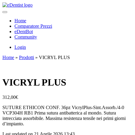
Home
Comparatore Prezzi
eDentBot
Community
Login
Home
»
Prodotti
»
VICRYL PLUS
VICRYL PLUS
312,00
€
SUTURE ETHICON CONF. 36pz VicrylPlus-Sint.Assorb./4-0
VCP304H RB1 Prima sutura antibatterica al mondo. Sutura
intrecciata assorbibile. Massima resistenza tensile nei primi giorni
d’impianto.
Last updated on 21 Aprile 2026 13:43