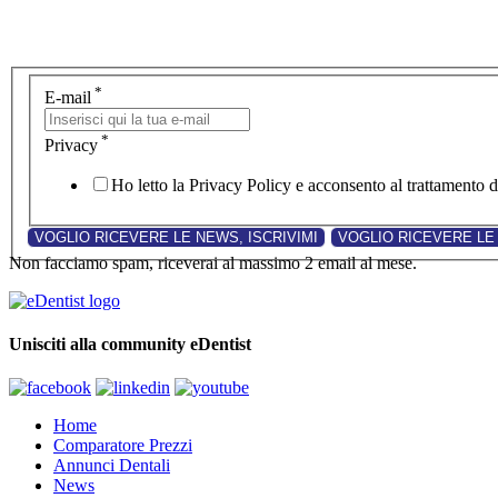
*
E-mail
*
Privacy
Ho letto la Privacy Policy e acconsento al trattamento de
Non facciamo spam, riceverai al massimo 2 email al mese.
Unisciti alla community eDentist
Home
Comparatore Prezzi
Annunci Dentali
News