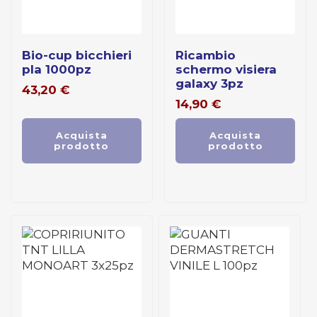
bio-cup bicchieri
ricambio
pla 1000pz
schermo visiera
galaxy 3pz
43,20
€
14,90
€
Acquista
Acquista
prodotto
prodotto