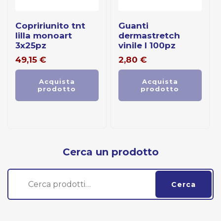
copririunito tnt
guanti
lilla monoart
dermastretch
3x25pz
vinile l 100pz
49,15
€
2,80
€
Acquista
Acquista
prodotto
prodotto
Cerca un prodotto
Cerca:
Cerca