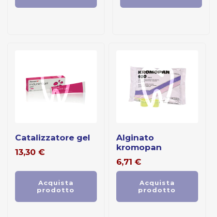
catalizzatore gel
alginato
kromopan
13,30
€
6,71
€
Acquista
Acquista
prodotto
prodotto