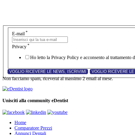
*
E-mail
*
Privacy
Ho letto la Privacy Policy e acconsento al trattamento de
Non facciamo spam, riceverai al massimo 2 email al mese.
Unisciti alla community eDentist
Home
Comparatore Prezzi
Annunci Dentali