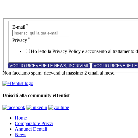
*
E-mail
*
Privacy
Ho letto la Privacy Policy e acconsento al trattamento de
Non facciamo spam, riceverai al massimo 2 email al mese.
Unisciti alla community eDentist
Home
Comparatore Prezzi
Annunci Dentali
News