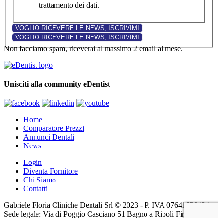
trattamento dei dati.
Non facciamo spam, riceverai al massimo 2 email al mese.
Unisciti alla community eDentist
Home
Comparatore Prezzi
Annunci Dentali
News
Login
Diventa Fornitore
Chi Siamo
Contatti
Gabriele Floria Cliniche Dentali Srl © 2023 - P. IVA 07641630484 -
Sede legale: Via di Poggio Casciano 51 Bagno a Ripoli Firenze (FI)