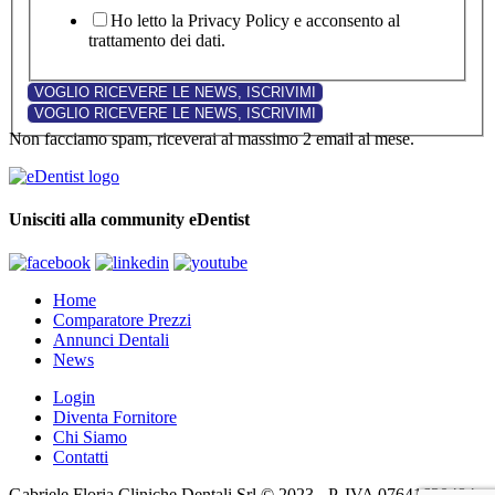
Ho letto la Privacy Policy e acconsento al
trattamento dei dati.
Non facciamo spam, riceverai al massimo 2 email al mese.
Unisciti alla community eDentist
Home
Comparatore Prezzi
Annunci Dentali
News
Login
Diventa Fornitore
Chi Siamo
Contatti
Gabriele Floria Cliniche Dentali Srl © 2023 - P. IVA 07641630484 -