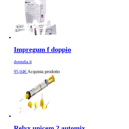
Impregum f doppio
dontalia.it
95,04
€
Acquista prodotto
Relyx unicem 2 automix