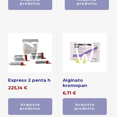
prodotto
prodotto
express 2 penta h
alginato
kromopan
225,14
€
6,71
€
Acquista
Acquista
prodotto
prodotto