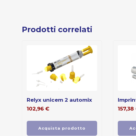
Prodotti correlati
relyx unicem 2 automix
imprin
102,96
€
157,38
Acquista prodotto
Ac