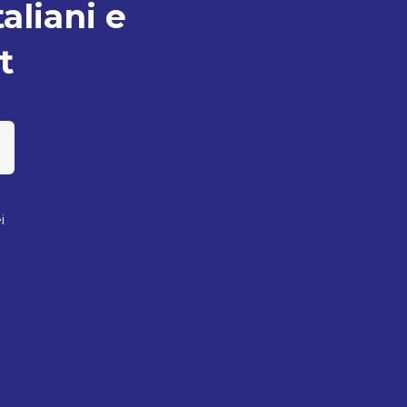
taliani e
t
i