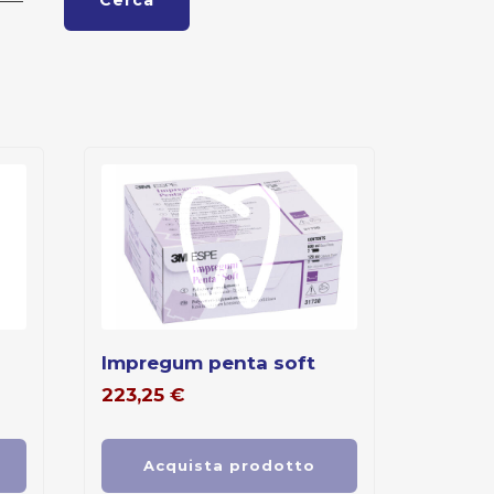
Cerca
impregum penta soft
223,25
€
Acquista prodotto