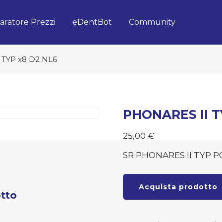
ratore Prezzi
eDentBot
Community
 TYP x8 D2 NL6
PHONARES II T
25,00
€
SR PHONARES II TYP P
Acquista prodotto
tto