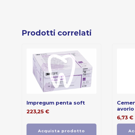
Prodotti correlati
impregum penta soft
cemento provvisorio
avorio
223,25
€
6,73
€
Acquista prodotto
Ac