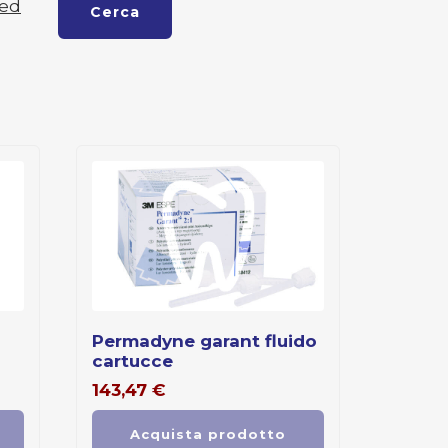
zed
Cerca
permadyne garant fluido
cartucce
143,47
€
Acquista prodotto