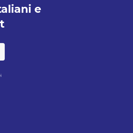
taliani e
t
i