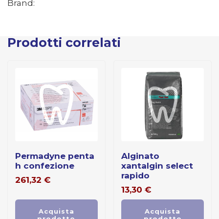
Brand:
Prodotti correlati
permadyne penta
alginato
h confezione
xantalgin select
rapido
261,32
€
13,30
€
Acquista
Acquista
prodotto
prodotto