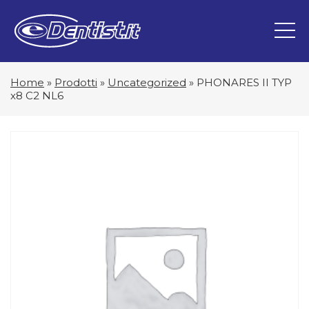
Home
»
Prodotti
»
Uncategorized
»
PHONARES II TYP
x8 C2 NL6