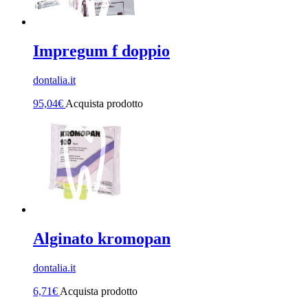
Impregum f doppio
dontalia.it
95,04
€
Acquista prodotto
Alginato kromopan
dontalia.it
6,71
€
Acquista prodotto