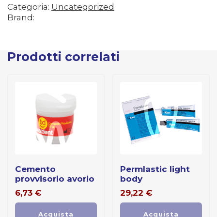
Categoria:
Uncategorized
Brand:
Prodotti correlati
cemento
permlastic light
provvisorio avorio
body
6,73
€
29,22
€
Acquista
Acquista