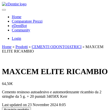
Home
Comparatore Prezzi
eDentBot
Community
Login
Home
»
Prodotti
»
CEMENTI ODONTOIATRICI
»
MAXCEM
ELITE RICAMBIO
MAXCEM ELITE RICAMBIO
64,50
€
Cemento resinoso autoadesivo e automordenzante ricambio da 2
siringhe da 5 g. + 20 puntali 34058X Kerr
Last updated on 23 Novembre 2024 8:05
Acquista prodotto