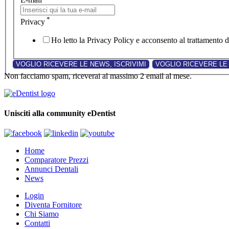
*
Privacy
Ho letto la Privacy Policy e acconsento al trattamento de
Non facciamo spam, riceverai al massimo 2 email al mese.
Unisciti alla community eDentist
Home
Comparatore Prezzi
Annunci Dentali
News
Login
Diventa Fornitore
Chi Siamo
Contatti