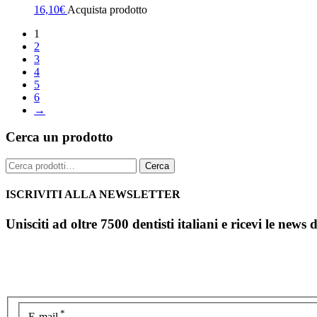
16,10
€
Acquista prodotto
1
2
3
4
5
6
→
Cerca un prodotto
Cerca:
Cerca
ISCRIVITI ALLA NEWSLETTER
Unisciti ad oltre 7500 dentisti italiani e ricevi le news 
*
E-mail