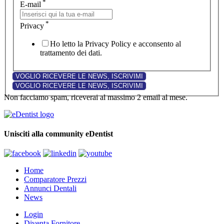
*
E-mail
*
Privacy
Ho letto la Privacy Policy e acconsento al
trattamento dei dati.
Non facciamo spam, riceverai al massimo 2 email al mese.
Unisciti alla community eDentist
Home
Comparatore Prezzi
Annunci Dentali
News
Login
Diventa Fornitore