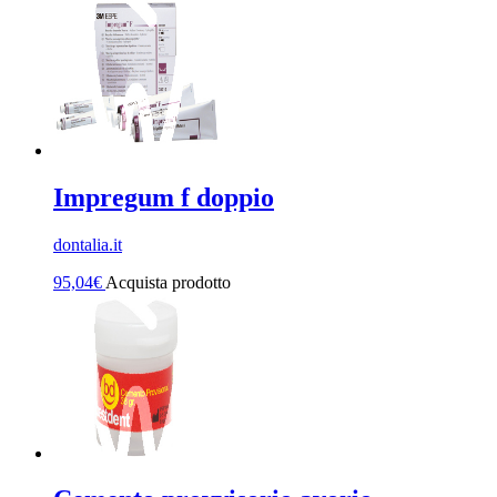
Impregum f doppio
dontalia.it
95,04
€
Acquista prodotto