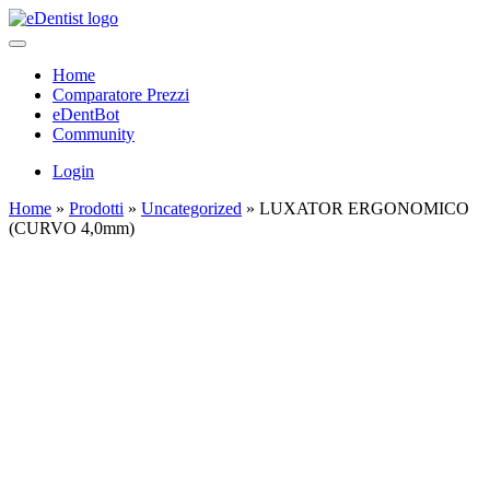
Home
Comparatore Prezzi
eDentBot
Community
Login
Home
»
Prodotti
»
Uncategorized
»
LUXATOR ERGONOMICO
(CURVO 4,0mm)