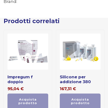
Brand:
Prodotti correlati
impregum f
silicone per
doppio
addizione 380
95,04
€
167,31
€
Acquista
Acquista
prodotto
prodotto