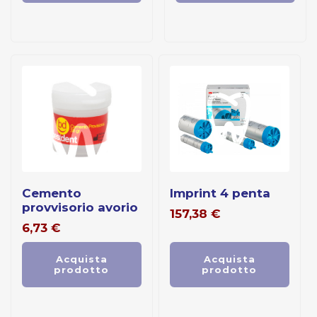
cemento
imprint 4 penta
provvisorio avorio
157,38
€
6,73
€
Acquista
Acquista
prodotto
prodotto