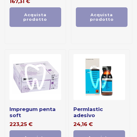
167,31
€
Acquista
Acquista
prodotto
prodotto
impregum penta
permlastic
soft
adesivo
223,25
€
24,16
€