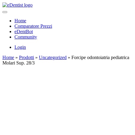
Home
Comparatore Prezzi
eDentBot
Community
Login
Home
»
Prodotti
»
Uncategorized
»
Forcipe odontoiatria pediatrica
Molari Sup. 28/3