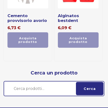
cemento
alginatos
provvisorio avorio
bestdent
6,73
€
6,09
€
Acquista
Acquista
prodotto
prodotto
Cerca un prodotto
Cerca:
Cerca