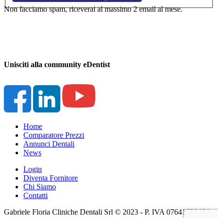
Non facciamo spam, riceverai al massimo 2 email al mese.
Unisciti alla community eDentist
Home
Comparatore Prezzi
Annunci Dentali
News
Login
Diventa Fornitore
Chi Siamo
Contatti
Gabriele Floria Cliniche Dentali Srl © 2023 - P. IVA 07641630484 -