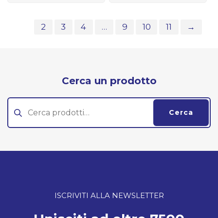
1
2
3
4
…
9
10
11
→
Cerca un prodotto
Cerca:
Cerca
ISCRIVITI ALLA NEWSLETTER