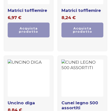
matrici tofflemire
matrici tofflemire
6,97
€
8,24
€
Acquista
Acquista
prodotto
prodotto
uncino diga
cunei legno 500
assortiti
8,84
€