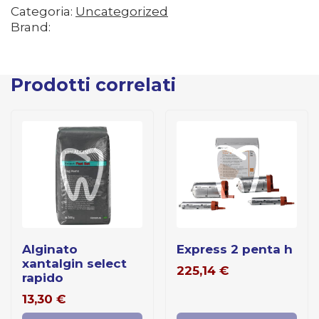
Categoria:
Uncategorized
Brand:
Prodotti correlati
alginato
express 2 penta h
xantalgin select
225,14
€
rapido
13,30
€