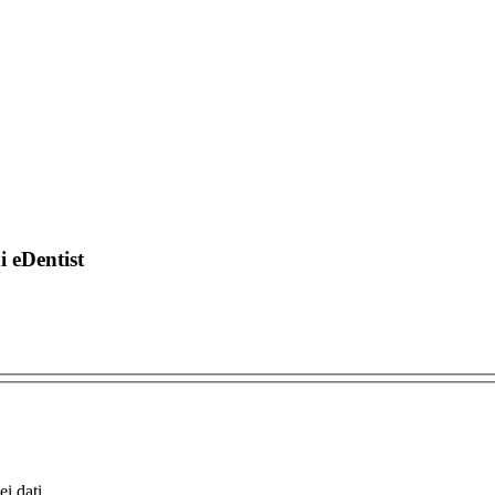
di eDentist
i dati.