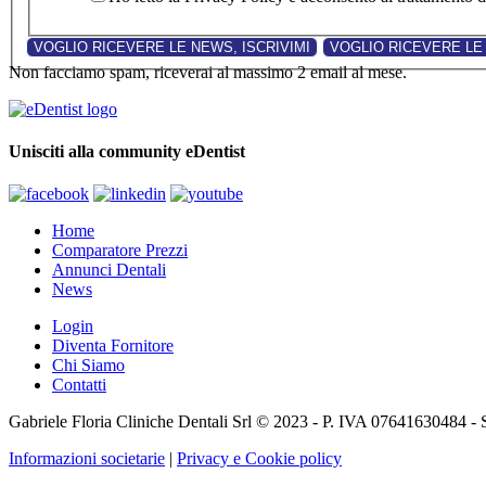
Non facciamo spam, riceverai al massimo 2 email al mese.
Unisciti alla community eDentist
Home
Comparatore Prezzi
Annunci Dentali
News
Login
Diventa Fornitore
Chi Siamo
Contatti
Gabriele Floria Cliniche Dentali Srl © 2023 - P. IVA 07641630484 - 
Informazioni societarie
|
Privacy e Cookie policy