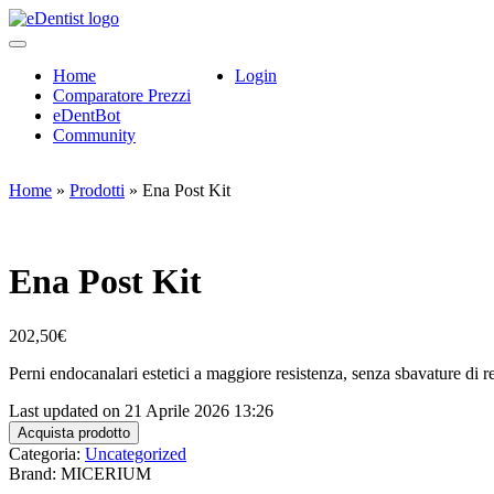
Home
Login
Comparatore Prezzi
eDentBot
Community
Home
»
Prodotti
»
Ena Post Kit
Ena Post Kit
202,50
€
Perni endocanalari estetici a maggiore resistenza, senza sbavature di r
Last updated on 21 Aprile 2026 13:26
Acquista prodotto
Categoria:
Uncategorized
Brand: MICERIUM