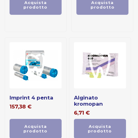
Acquista
Acquista
prodotto
prodotto
imprint 4 penta
alginato
kromopan
157,38
€
6,71
€
Acquista
Acquista
prodotto
prodotto