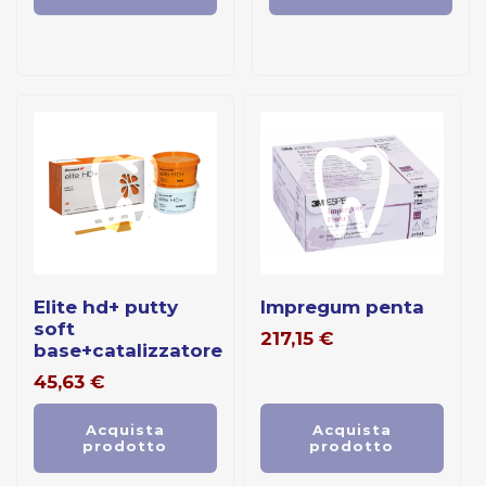
elite hd+ putty
impregum penta
soft
217,15
€
base+catalizzatore
45,63
€
Acquista
Acquista
prodotto
prodotto