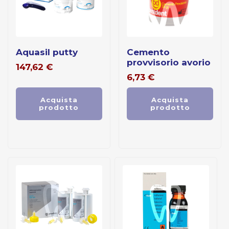
aquasil putty
cemento
provvisorio avorio
147,62
€
6,73
€
Acquista
Acquista
prodotto
prodotto