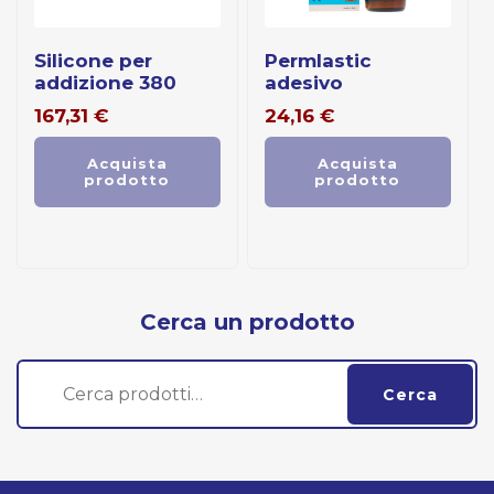
silicone per
permlastic
addizione 380
adesivo
167,31
€
24,16
€
Acquista
Acquista
prodotto
prodotto
Cerca un prodotto
Cerca:
Cerca