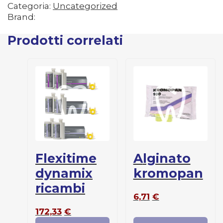
Categoria:
Uncategorized
Brand:
Prodotti correlati
flexitime
alginato
dynamix
kromopan
ricambi
6,71
€
172,33
€