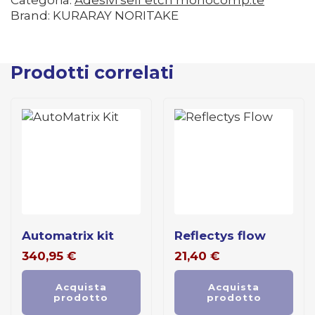
Categoria:
Adesivi self etch monocomp.te
Brand: KURARAY NORITAKE
Prodotti correlati
automatrix kit
reflectys flow
340,95
€
21,40
€
Acquista
Acquista
prodotto
prodotto