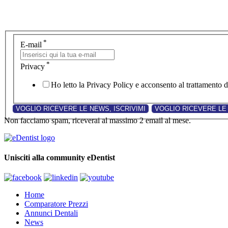
*
E-mail
*
Privacy
Ho letto la Privacy Policy e acconsento al trattamento de
Non facciamo spam, riceverai al massimo 2 email al mese.
Unisciti alla community eDentist
Home
Comparatore Prezzi
Annunci Dentali
News