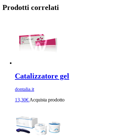
Prodotti correlati
Catalizzatore gel
dontalia.it
13,30
€
Acquista prodotto