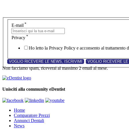
*
E-mail
*
Privacy
Ho letto la Privacy Policy e acconsento al trattamento de
Non facciamo spam, riceverai al massimo 2 email al mese.
Unisciti alla community eDentist
Home
Comparatore Prezzi
Annunci Dentali
News